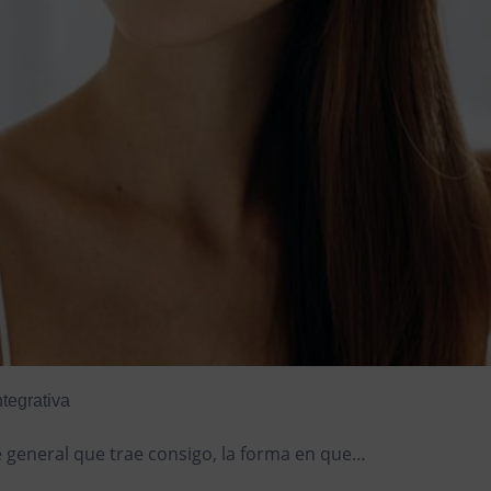
ntegrativa
ve general que trae consigo, la forma en que…