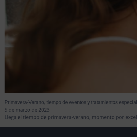
Primavera-Verano, tiempo de eventos y tratamientos especia
5 de marzo de 2023
Llega el tiempo de primavera-verano, momento por excel