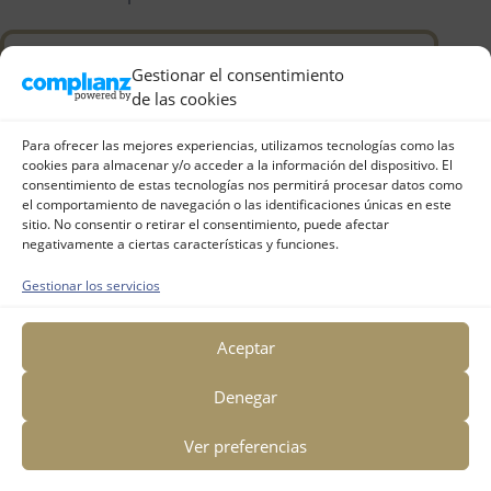
Gestionar el consentimiento
de las cookies
Para ofrecer las mejores experiencias, utilizamos tecnologías como las
cookies para almacenar y/o acceder a la información del dispositivo. El
consentimiento de estas tecnologías nos permitirá procesar datos como
el comportamiento de navegación o las identificaciones únicas en este
sitio. No consentir o retirar el consentimiento, puede afectar
Déjanos tu reseña en
negativamente a ciertas características y funciones.
Gestionar los servicios
Google
Antes de irte, danos tus 5 estrellas y déjanos tu
Aceptar
reseña en Google.
Para nosotros es importante tu valoración.
Denegar
Gracias.
Dra. Antonia Acosta
Ver preferencias
5 estrellas