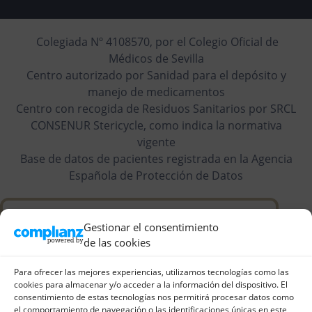
Colegiada Nº 4108570, por el Colegio Oficial de
Médicos de Sevilla
Centro autorizado por Sanidad para el depósito y
manejo de medicamentos
Centro con recogida de Residuos Sanitarios por SRCL
CONSENUR Stericycle, como indica la normativa
vigente
Base de datos de pacientes registrada en la Agencia
Española de Protección de Datos
Gestionar el consentimiento
de las cookies
Para ofrecer las mejores experiencias, utilizamos tecnologías como las
cookies para almacenar y/o acceder a la información del dispositivo. El
consentimiento de estas tecnologías nos permitirá procesar datos como
el comportamiento de navegación o las identificaciones únicas en este