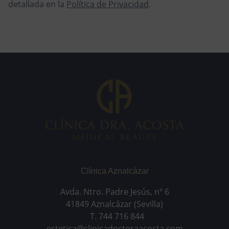
detallada en la
Política de Privacidad
.
Clínica Aznalcázar
Avda. Ntro. Padre Jesús, nº 6
41849 Aznalcázar (Sevilla)
T. 744 716 844
estetica@clinicadoctoraacosta.com