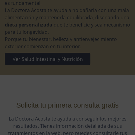
es fundamental.
La Doctora Acosta te ayuda a no dañarla con una mala
alimentación y mantenerla equilibrada, diseñando una
dieta personalizada
que te beneficie y sea mecanismo
para tu longevidad.
Porque tu bienestar, belleza y antienvejecimiento
exterior comienzan en tu interior.
Ver Salud Intestinal y Nutrición
Solicita tu primera consulta gratis
La Doctora Acosta te ayuda a conseguir los mejores
resultados. Tienes información detallada de sus
tratamientos en la web, pero puedes consultarle tus