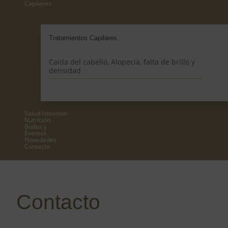
Capilares
Tratamientos Capilares
Caída del cabello, Alopecia, falta de brillo y
densidad
Salud Intestinal
Nutrición
Bodas y
Eventos
Novedades
Contacto
Contacto