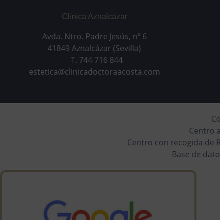
Clínica Aznalcázar
Avda. Ntro. Padre Jesús, nº 6
41849 Aznalcázar (Sevilla)
T. 744 716 844
estetica@clinicadoctoraacosta.com
Col
Centro 
Centro con recogida de R
Base de dato