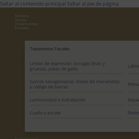
Saltar al contenido principal
Saltar al pie de página
Doctora
Acosta
Tratamientos
Faciales
Tratamientos Faciales
Líneas de expresión: Arrugas finas y
Labio
gruesas, patas de gallo
Surcos nasogenianos, líneas de marionetas
Pómu
y código de barras
Luminosidad e hidratación
Rejuv
Cuello y escote
Piele