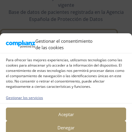
vigente
Base de datos de pacientes registrada en la Agencia
Española de Protección de Datos
Gestionar el consentimiento
de las cookies
Para ofrecer las mejores experiencias, utilizamos tecnologías como las
cookies para almacenar y/o acceder a la información del dispositivo. El
consentimiento de estas tecnologías nos permitirá procesar datos como
el comportamiento de navegación o las identificaciones únicas en este
sitio. No consentir o retirar el consentimiento, puede afectar
Déjanos tu reseña en
negativamente a ciertas características y funciones.
Gestionar los servicios
Google
Antes de irte, danos tus 5 estrellas y déjanos tu
Aceptar
reseña en Google.
Para nosotros es importante tu valoración.
Denegar