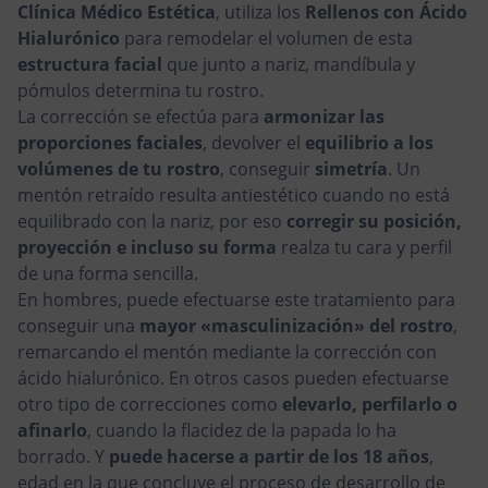
Clínica Médico Estética
, utiliza los
Rellenos con Ácido
Hialurónico
para remodelar el volumen de esta
estructura facial
que junto a nariz, mandíbula y
pómulos determina tu rostro.
La corrección se efectúa para
armonizar las
proporciones faciales
, devolver el
equilibrio a los
volúmenes de tu rostro
, conseguir
simetría
. Un
mentón retraído resulta antiestético cuando no está
equilibrado con la nariz, por eso
corregir su posición,
proyección e incluso su forma
realza tu cara y perfil
de una forma sencilla.
En hombres, puede efectuarse este tratamiento para
conseguir una
mayor «masculinización» del rostro
,
remarcando el mentón mediante la corrección con
ácido hialurónico. En otros casos pueden efectuarse
otro tipo de correcciones como
elevarlo, perfilarlo o
afinarlo
, cuando la flacidez de la papada lo ha
borrado. Y
puede hacerse a partir de los 18 años
,
edad en la que concluye el proceso de desarrollo de