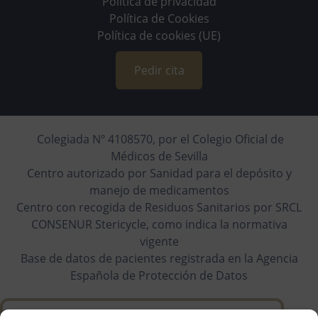
Política de privacidad
Política de Cookies
Política de cookies (UE)
Pedir cita
Colegiada Nº 4108570, por el Colegio Oficial de
Médicos de Sevilla
Centro autorizado por Sanidad para el depósito y
manejo de medicamentos
Centro con recogida de Residuos Sanitarios por SRCL
CONSENUR Stericycle, como indica la normativa
vigente
Base de datos de pacientes registrada en la Agencia
Española de Protección de Datos