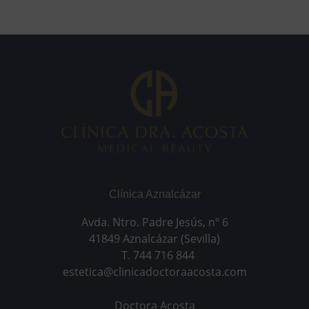
Clínica Aznalcázar
Avda. Ntro. Padre Jesús, nº 6
41849 Aznalcázar (Sevilla)
T. 744 716 844
estetica@clinicadoctoraacosta.com
Doctora Acosta