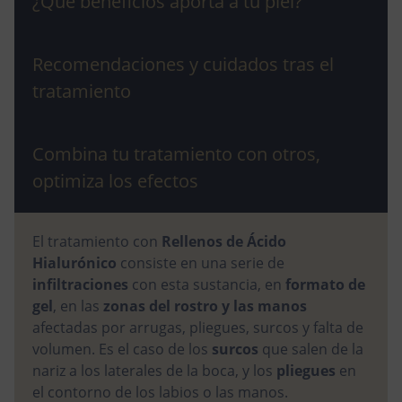
¿Qué beneficios aporta a tu piel?
Recomendaciones y cuidados tras el
tratamiento
Combina tu tratamiento con otros,
optimiza los efectos
El tratamiento con
Rellenos de Ácido
Hialurónico
consiste en una serie de
infiltraciones
con esta sustancia, en
formato de
gel
, en las
zonas del rostro y las manos
afectadas por arrugas, pliegues, surcos y falta de
volumen. Es el caso de los
surcos
que salen de la
nariz a los laterales de la boca, y los
pliegues
en
el contorno de los labios o las manos.