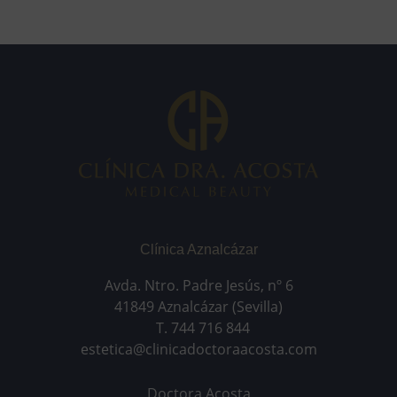
Clínica Aznalcázar
Avda. Ntro. Padre Jesús, nº 6
41849 Aznalcázar (Sevilla)
T. 744 716 844
estetica@clinicadoctoraacosta.com
Doctora Acosta